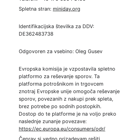
Spletna stran: 
miniday.org
Identifikacijska številka za DDV: 
DE362483738
Odgovoren za vsebino: Oleg Gusev
Evropska komisija je vzpostavila spletno 
platformo za reševanje sporov. Ta 
platforma potrošnikom in trgovcem 
znotraj Evropske unije omogoča reševanje 
sporov, povezanih z nakupi prek spleta, 
brez potrebe po sodnih postopkih. 
Dostop do te platforme je na voljo preko 
naslednje zunanje povezave: 
https://ec.europa.eu/consumers/odr/
Čeprav si vedno prizadevam rešiti 