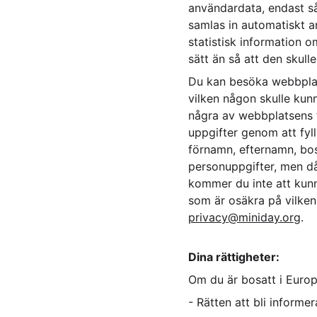
användardata, endast s
samlas in automatiskt an
statistisk information 
sätt än så att den skull
Du kan besöka webbplats
vilken någon skulle kunn
några av webbplatsens fu
uppgifter genom att fyll
förnamn, efternamn, bos
personuppgifter, men då
kommer du inte att kunn
som är osäkra på vilken
privacy@miniday.org
.
Dina rättigheter:
Om du är bosatt i Europa
- Rätten att bli informe