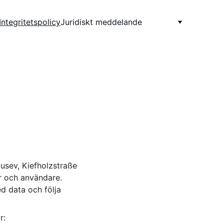
Integritetspolicy
Juridiskt meddelande
usev, Kiefholzstraße 
ter och användare. 
d data och följa 
r: