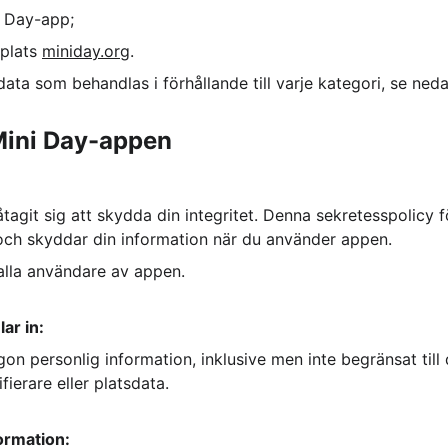
i Day-app;
plats 
miniday.org
.
ata som behandlas i förhållande till varje kategori, se neda
Mini Day-appen
tagit sig att skydda din integritet. Denna sekretesspolicy fö
 och skyddar din information när du använder appen.
 alla användare av appen.
ar in:
on personlig information, inklusive men inte begränsat till 
fierare eller platsdata.
ormation: