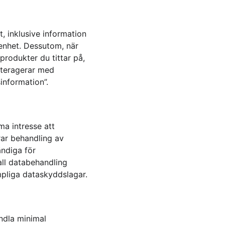
, inklusive information 
enhet. Dessutom, när 
rodukter du tittar på, 
nteragerar med 
information”.
ma intresse att 
rar behandling av 
ndiga för 
all databehandling 
mpliga dataskyddslagar.
ndla minimal 