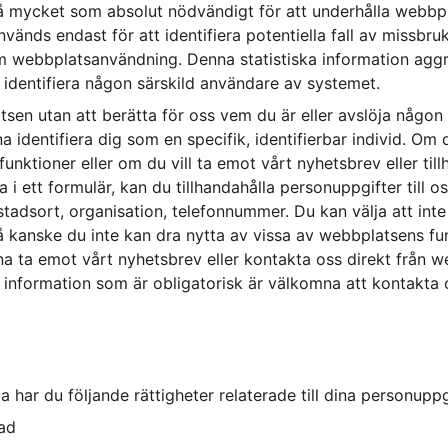
å mycket som absolut nödvändigt för att underhålla webbpl
vänds endast för att identifiera potentiella fall av missbru
om webbplatsanvändning. Denna statistiska information aggr
e identifiera någon särskild användare av systemet.
en utan att berätta för oss vem du är eller avslöja någon
a identifiera dig som en specifik, identifierbar individ. Om
nktioner eller om du vill ta emot vårt nyhetsbrev eller till
a i ett formulär, kan du tillhandahålla personuppgifter till o
tadsort, organisation, telefonnummer. Du kan välja att inte
 kanske du inte kan dra nytta av vissa av webbplatsens fun
a ta emot vårt nyhetsbrev eller kontakta oss direkt från 
 information som är obligatorisk är välkomna att kontakta 
 har du följande rättigheter relaterade till dina personuppg
rad