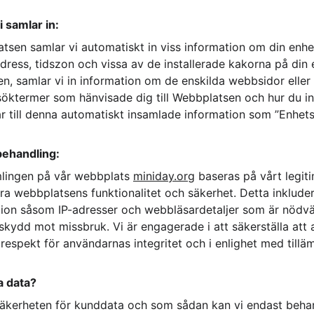
i samlar in:
sen samlar vi automatiskt in viss information om din enhet
dress, tidszon och vissa av de installerade kakorna på din 
n, samlar vi in information om de enskilda webbsidor eller p
 söktermer som hänvisade dig till Webbplatsen och hur du i
r till denna automatiskt insamlade information som ”Enhets
behandling:
lingen på vår webbplats 
miniday.org
 baseras på vårt legiti
tra webbplatsens funktionalitet och säkerhet. Detta inklude
ion såsom IP-adresser och webbläsardetaljer som är nödvä
skydd mot missbruk. Vi är engagerade i att säkerställa att 
espekt för användarnas integritet och i enlighet med tillä
a data?
 säkerheten för kunddata och som sådan kan vi endast beha