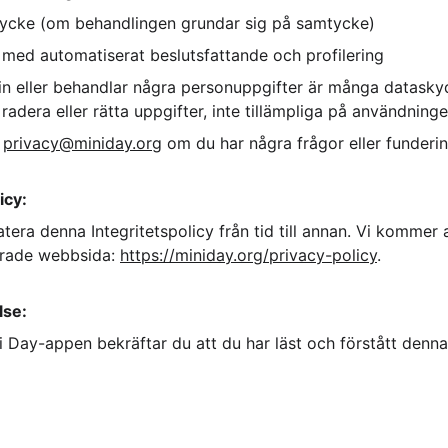
mtycke (om behandlingen grundar sig på samtycke)
 med automatiserat beslutsfattande och profilering
in eller behandlar några personuppgifter är många dataskydd
ll, radera eller rätta uppgifter, inte tillämpliga på användnin
 
privacy@miniday.org
 om du har några frågor eller funderin
icy:
ra denna Integritetspolicy från tid till annan. Vi kommer a
erade webbsida: 
https://miniday.org/privacy-policy
.
lse:
Day-appen bekräftar du att du har läst och förstått denna 