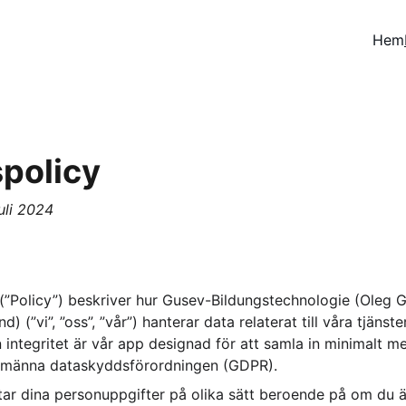
Hem
spolicy
uli 2024
 (”Policy”) beskriver hur Gusev-Bildungstechnologie (Oleg G
d) (”vi”, ”oss”, ”vår”) hanterar data relaterat till våra tjäns
 integritet är vår app designad för att samla in minimalt me
llmänna dataskyddsförordningen (GDPR).
tar dina personuppgifter på olika sätt beroende på om du ä