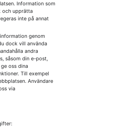
atsen. Information som 
k och upprätta 
egeras inte på annat 
 information genom 
 du dock vill använda 
handahålla andra 
ss, såsom din e-post, 
 ge oss dina 
ktioner. Till exempel 
webbplatsen. Användare 
oss via 
ifter: